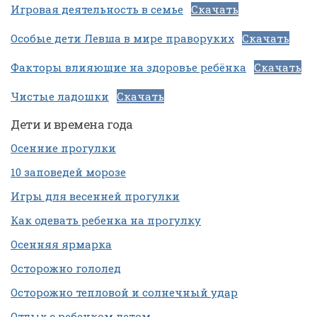
Игровая деятельность в семье
Скачать
Особые дети Левша в мире праворуких
Скачать
Факторы влияющие на здоровье ребёнка
Скачать
Чистые ладошки
Скачать
Дети и времена года
Осенние прогулки
10 заповедей морозе
Игры для весенней прогулки
Как одевать ребенка на прогулку
Осенняя ярмарка
Осторожно гололед
Осторожно тепловой и солнечный удар
Отдых с ребенком летом