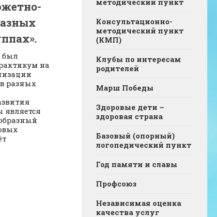
методический пункт
южетно-
разных
Консультационно-
методический пункт
ппах».
(КМП)
в был
Клубы по интересам
практикум на
родителей
низации
 в разных
Марш Победы
азвития
Здоровые дети –
ы является
здоровая страна
ообразный
овых
Базовый (опорный)
ёт
логопедический пункт
Год памяти и славы
Профсоюз
Независимая оценка
качества услуг