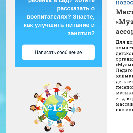
ребёнка в сад? Хотите
НОВО
рассказать о
Маст
воспитателях? Знаете,
«Муз
как улучшить питание и
ассо
занятия?
Для п
компет
Написать сообщение
детско
органи
«Музык
Педаго
навыки
динами
песено
музык
игр, и
массаж
вниман