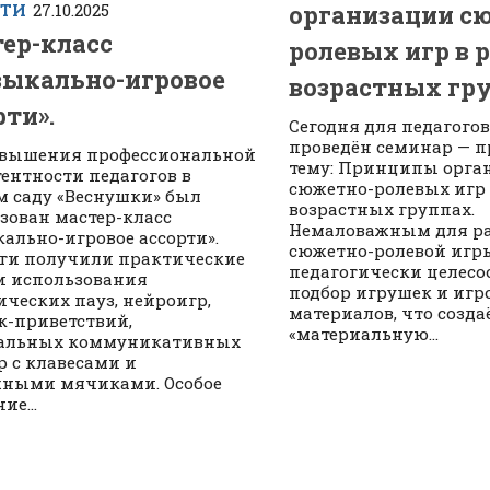
организации с
СТИ
27.10.2025
ер-класс
ролевых игр в 
ыкально-игровое
возрастных гру
рти».
Сегодня для педагого
проведён семинар — 
овышения профессиональной
тему: Принципы орга
ентности педагогов в
сюжетно-ролевых игр
м саду «Веснушки» был
возрастных группах.
зован мастер-класс
Немаловажным для р
ально-игровое ассорти».
сюжетно-ролевой игр
ги получили практические
педагогически целес
 использования
подбор игрушек и игр
ческих пауз, нейроигр,
материалов, что созда
к-приветствий,
«материальную...
альных коммуникативных
гр с клавесами и
ными мячиками. Особое
ие...