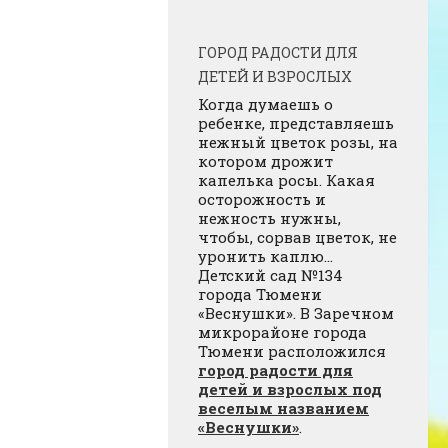
ГОРОД РАДОСТИ ДЛЯ
ДЕТЕЙ И ВЗРОСЛЫХ
Когда думаешь о
ребенке, представляешь
нежный цветок розы, на
котором дрожит
капелька росы. Какая
осторожность и
нежность нужны,
чтобы, сорвав цветок, не
уронить каплю…
Детский сад №134
города Тюмени
«Веснушки». В Заречном
микрорайоне города
Тюмени расположился
город радости для
детей и взрослых под
веселым названием
«Веснушки»
.