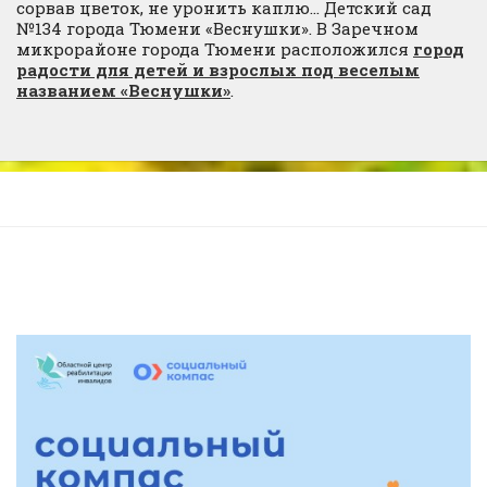
сорвав цветок, не уронить каплю… Детский сад
№134 города Тюмени «Веснушки». В Заречном
микрорайоне города Тюмени расположился
город
радости для детей и взрослых под веселым
названием «Веснушки»
.