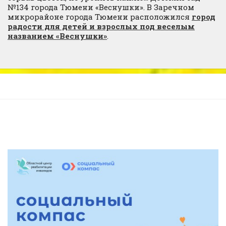
№134 города Тюмени «Веснушки». В Заречном
микрорайоне города Тюмени расположился
город
радости для детей и взрослых под веселым
названием «Веснушки»
.