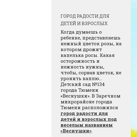
ГОРОД РАДОСТИ ДЛЯ
ДЕТЕЙ И ВЗРОСЛЫХ
Когда думаешь о
ребенке, представляешь
нежный цветок розы, на
котором дрожит
капелька росы. Какая
осторожность и
нежность нужны,
чтобы, сорвав цветок, не
уронить каплю…
Детский сад №134
города Тюмени
«Веснушки». В Заречном
микрорайоне города
Тюмени расположился
город радости для
детей и взрослых под
веселым названием
«Веснушки»
.