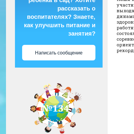
ребёнка в сад? Хотите
участн
рассказать о
выходн
динами
воспитателях? Знаете,
здоров
как улучшить питание и
работн
занятия?
состоя
соревн
ориент
рекордн
Написать сообщение