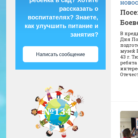
ребёнка в сад? Хотите
НОВО
рассказать о
Посе
воспитателях? Знаете,
Боев
как улучшить питание и
В пред
занятия?
Дня По
подгот
музей 
Написать сообщение
43 г. Т
ребята
интере
Отечес