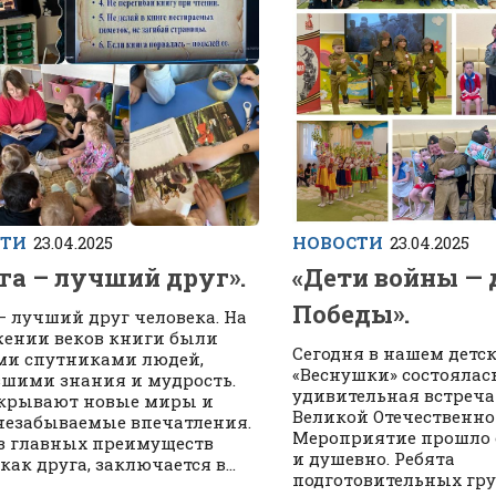
СТИ
23.04.2025
НОВОСТИ
23.04.2025
га – лучший друг».
«Дети войны — 
Победы».
– лучший друг человека. На
ении веков книги были
Сегодня в нашем детс
ми спутниками людей,
«Веснушки» состоялас
шими знания и мудрость.
удивительная встреча
крывают новые миры и
Великой Отечественно
незабываемые впечатления.
Мероприятие прошло 
з главных преимуществ
и душевно. Ребята
как друга, заключается в...
подготовительных гру