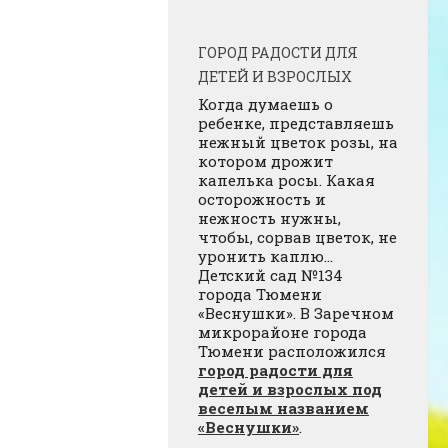
ГОРОД РАДОСТИ ДЛЯ
ДЕТЕЙ И ВЗРОСЛЫХ
Когда думаешь о
ребенке, представляешь
нежный цветок розы, на
котором дрожит
капелька росы. Какая
осторожность и
нежность нужны,
чтобы, сорвав цветок, не
уронить каплю…
Детский сад №134
города Тюмени
«Веснушки». В Заречном
микрорайоне города
Тюмени расположился
город радости для
детей и взрослых под
веселым названием
«Веснушки»
.