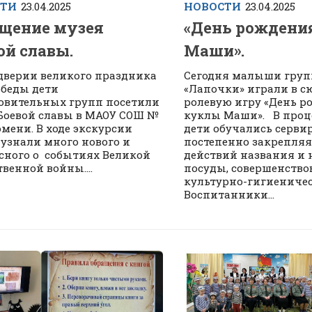
СТИ
23.04.2025
НОВОСТИ
23.04.2025
щение музея
«День рождени
ой славы.
Маши».
дверии великого праздника
Сегодня малыши гру
беды дети
«Лапочки» играли в с
овительных групп посетили
ролевую игру «День р
Боевой славы в МАОУ СОШ №
куклы Маши». В проц
юмени. В ходе экскурсии
дети обучались сервир
 узнали много нового и
постепенно закрепляя
сного о событиях Великой
действий названия и 
твенной войны....
посуды, совершенство
культурно-гигиениче
Воспитанники...