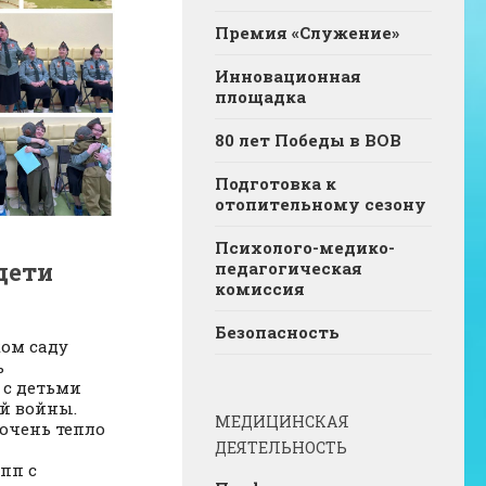
Премия «Служение»
Инновационная
площадка
80 лет Победы в ВОВ
Подготовка к
отопительному сезону
Психолого-медико-
дети
педагогическая
комиссия
Безопасность
ком саду
ь
 с детьми
й войны.
МЕДИЦИНСКАЯ
очень тепло
ДЕЯТЕЛЬНОСТЬ
пп с