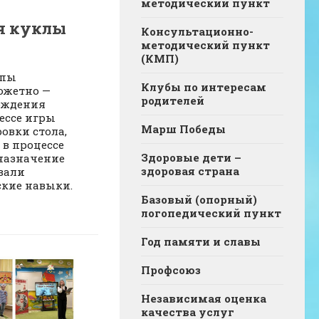
методический пункт
я куклы
Консультационно-
методический пункт
(КМП)
ппы
Клубы по интересам
южетно —
родителей
ождения
ессе игры
Марш Победы
овки стола,
 в процессе
Здоровые дети –
назначение
здоровая страна
вали
ские навыки.
Базовый (опорный)
логопедический пункт
Год памяти и славы
Профсоюз
Независимая оценка
качества услуг