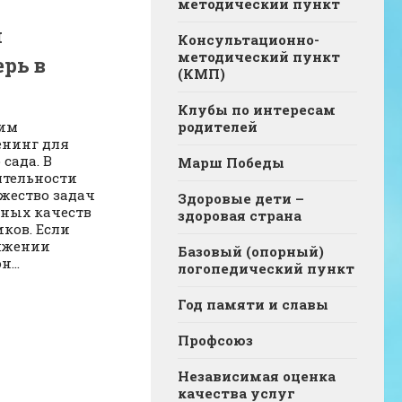
методический пункт
я
Консультационно-
методический пункт
ерь в
(КМП)
Клубы по интересам
родителей
ким
енинг для
сада. В
Марш Победы
ятельности
жество задач
Здоровые дети –
тных качеств
здоровая страна
ков. Если
тижении
Базовый (опорный)
...
логопедический пункт
Год памяти и славы
Профсоюз
Независимая оценка
качества услуг