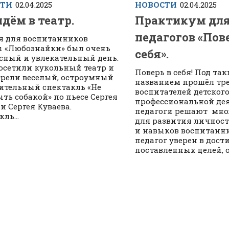
СТИ
02.04.2025
НОВОСТИ
02.04.2025
дём в театр.
Практикум дл
педагогов «Пов
я для воспитанников
 «Любознайки» был очень
себя».
сный и увлекательный день.
осетили кукольный театр и
Поверь в себя! Под та
рели веселый, остроумный
названием прошёл тр
ительный спектакль «Не
воспитателей детского 
ыть собакой» по пьесе Сергея
профессиональной де
и Сергея Куваева.
педагоги решают мно
ль...
для развития личнос
и навыков воспитанни
педагог уверен в дос
поставленных целей, он