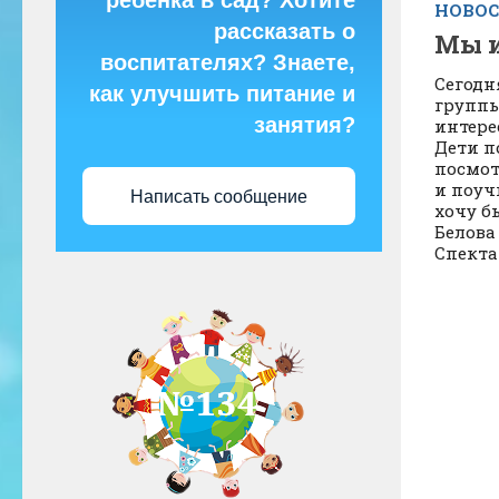
ребёнка в сад? Хотите
НОВО
рассказать о
Мы и
воспитателях? Знаете,
Сегодн
как улучшить питание и
группы
занятия?
интере
Дети п
посмот
и поуч
Написать сообщение
хочу б
Белова 
Спектак