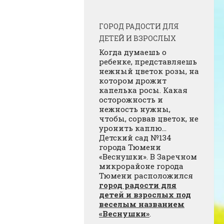
ГОРОД РАДОСТИ ДЛЯ
ДЕТЕЙ И ВЗРОСЛЫХ
Когда думаешь о
ребенке, представляешь
нежный цветок розы, на
котором дрожит
капелька росы. Какая
осторожность и
нежность нужны,
чтобы, сорвав цветок, не
уронить каплю…
Детский сад №134
города Тюмени
«Веснушки». В Заречном
микрорайоне города
Тюмени расположился
город радости для
детей и взрослых под
веселым названием
«Веснушки»
.