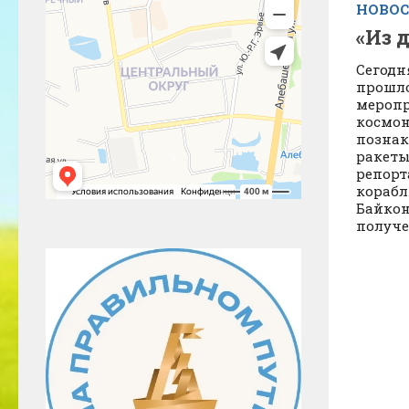
НОВО
«Из 
Сегодн
прошло
меропр
космон
познак
ракеты
репорт
корабл
Байкон
получе