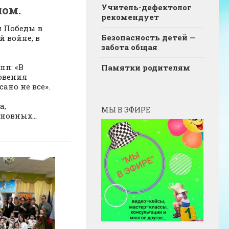
Учитель-дефектолог
ном.
рекомендует
я Победы в
Безопасность детей —
 войне, в
забота общая
пп: «В
Памятки родителям
овения
ано не все».
а,
МЫ В ЭФИРЕ
новных...