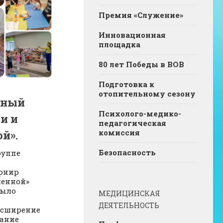
Премия «Служение»
Инновационная
площадка
80 лет Победы в ВОВ
Подготовка к
отопительному сезону
ьный
Психолого-медико-
и и
педагогическая
комиссия
й».
Безопасность
руппе
рнир
ленной»
было
МЕДИЦИНСКАЯ
ДЕЯТЕЛЬНОСТЬ
расширение
вание