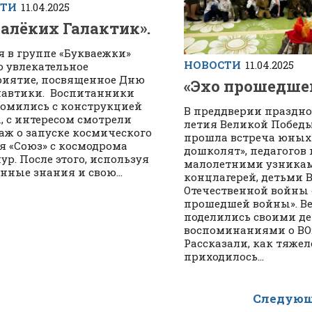
СТИ
11.04.2025
далёких Галактик».
я в группе «Букваежки»
НОВОСТИ
11.04.2025
 увлекательное
иятие, посвященное Дню
«Эхо прошедше
автики. Воспитанники
омились с конструкцией
В преддверии праздно
, с интересом смотрели
летия Великой Побед
аж о запуске космического
прошла встреча юных
я «Союз» с космодрома
дошколят», педагогов 
ур. После этого, используя
малолетними узника
нные знания и свою...
концлагерей, детьми 
Отечественной войны 
прошедшей войны». В
поделились своими д
воспоминаниями о ВО
Рассказали, как тяжел
приходилось...
Следующ