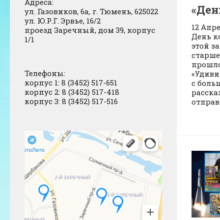
Адреса:
«Ден
ул. Газовиков, 6а, г. Тюмень, 625022
ул. Ю.Р.Г. Эрвье, 16/2
12 Апр
проезд Заречный, дом 39, корпус
День к
1/1
этой з
старше
прошло
Телефоны:
«Удиви
корпус 1: 8 (3452) 517-651
с боль
корпус 2: 8 (3452) 517-418
расска
корпус 3: 8 (3452) 517-516
отправ