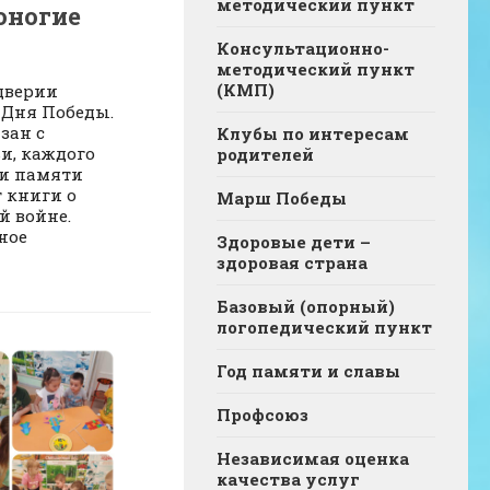
методический пункт
оногие
Консультационно-
методический пункт
(КМП)
дверии
 Дня Победы.
зан с
Клубы по интересам
и, каждого
родителей
ми памяти
 книги о
Марш Победы
й войне.
ное
Здоровые дети –
здоровая страна
Базовый (опорный)
логопедический пункт
Год памяти и славы
Профсоюз
Независимая оценка
качества услуг