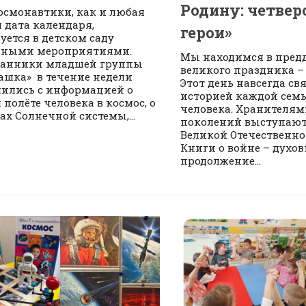
Родину: четвер
осмонавтики, как и любая
 дата календаря,
герои»
уется в детском саду
чными мероприятиями.
Мы находимся в пред
танники младшей группы
великого праздника –
ашка» в течение недели
Этот день навсегда свя
ились с информацией о
историей каждой семь
 полёте человека в космос, о
человека. Хранителя
ах Солнечной системы,...
поколений выступают
Великой Отечественно
Книги о войне – духов
продолжение...