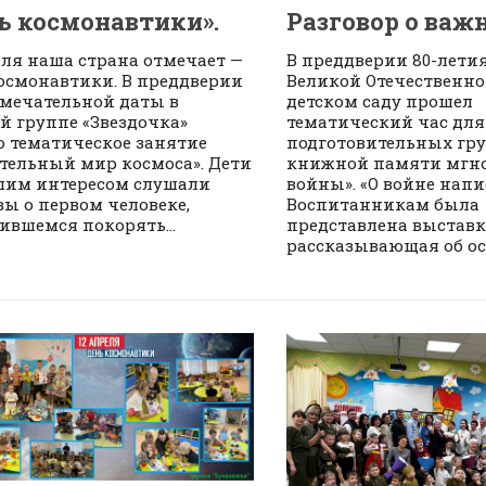
ь космонавтики».
Разговор о важ
еля наша страна отмечает —
В преддверии 80-лети
осмонавтики. В преддверии
Великой Отечественной
амечательной даты в
детском саду прошел
й группе «Звездочка»
тематический час для
 тематическое занятие
подготовительных гру
тельный мир космоса». Дети
книжной памяти мгн
шим интересом слушали
войны». «О войне напис
зы о первом человеке,
Воспитанникам была
ившемся покорять...
представлена выставк
рассказывающая об ос