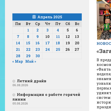
Апрель 2025
Пн
Вт
Ср
Чт
Пт
Сб
Вс
1
2
3
4
5
6
7
8
9
10
11
12
13
14
15
16
17
18
19
20
НОВО
21
22
23
24
25
26
27
«Заг
28
29
30
В пред
« Мар
Май »
космон
«Фанта
неделя
знамен
Летний драйв
узнали
06.08.2026
первых
удивит
Информация о работе горячей
систем
линии
истори
05.08.2026
праздни