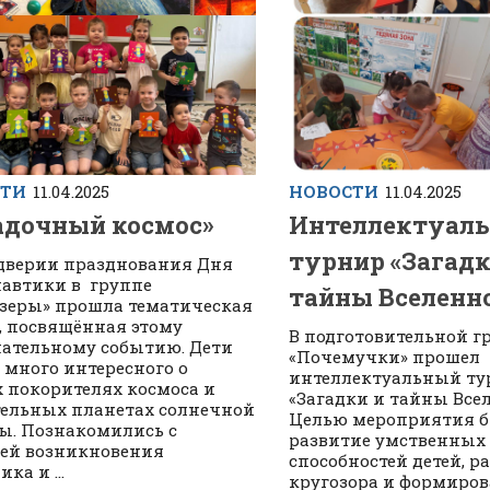
СТИ
11.04.2025
НОВОСТИ
11.04.2025
адочный космос»
Интеллектуал
турнир «Загадк
дверии празднования Дня
автики в группе
тайны Вселенно
зеры» прошла тематическая
, посвящённая этому
В подготовительной г
ательному событию. Дети
«Почемучки» прошел
 много интересного о
интеллектуальный ту
 покорителях космоса и
«Загадки и тайны Все
ельных планетах солнечной
Целью мероприятия 
ы. Познакомились с
развитие умственных
ей возникновения
способностей детей, 
ка и ...
кругозора и формиро