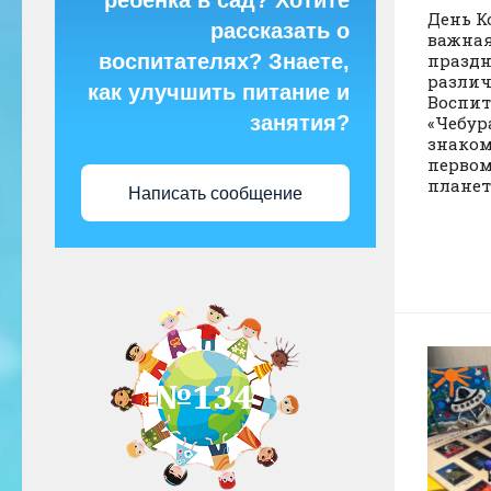
ребёнка в сад? Хотите
День К
рассказать о
важная
праздн
воспитателях? Знаете,
разли
как улучшить питание и
Воспи
занятия?
«Чебур
знаком
первом
планет
Написать сообщение