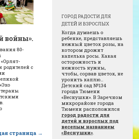
ГОРОД РАДОСТИ ДЛЯ
ДЕТЕЙ И ВЗРОСЛЫХ
Когда думаешь о
й войны».
ребенке, представляешь
нежный цветок розы, на
вания 80-
котором дрожит
ы
капелька росы. Какая
 «Орлят-
осторожность и
и родителей с
нежность нужны,
ми
чтобы, сорвав цветок, не
Великой
уронить каплю…
«Эхо
Детский сад №134
етераны
города Тюмени
етскими
«Веснушки». В Заречном
в.
микрорайоне города
о
Тюмени расположился
город радости для
детей и взрослых под
веселым названием
ая страница →
«Веснушки»
.