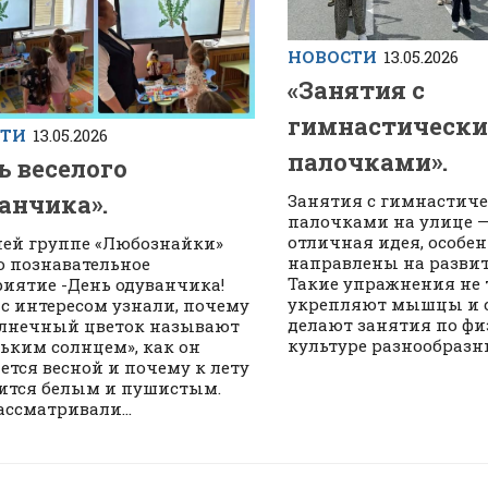
НОВОСТИ
13.05.2026
«Занятия с
гимнастическ
СТИ
13.05.2026
палочками».
ь веселого
анчика».
Занятия с гимнастич
палочками на улице —
отличная идея, особен
ней группе «Любознайки»
направлены на развит
 познавательное
Такие упражнения не 
иятие -День одуванчика!
укрепляют мышцы и с
 с интересом узнали, почему
делают занятия по ф
олнечный цветок называют
культуре разнообразны
ьким солнцем», как он
ется весной и почему к лету
ится белым и пушистым.
ассматривали...