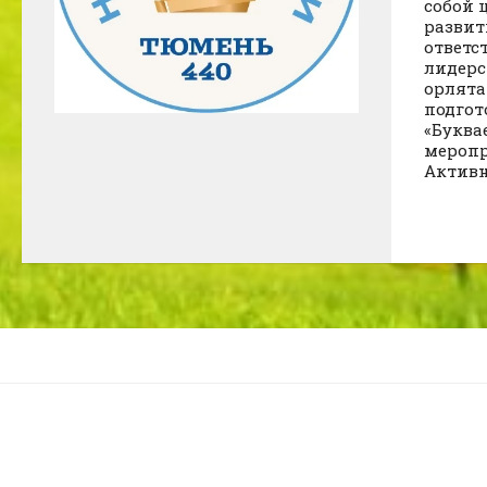
собой 
развит
ответс
лидерс
орлята
подгот
«Буква
меропр
Активн