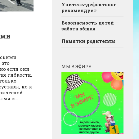
Учитель-дефектолог
рекомендует
Безопасность детей —
забота общая
ими
Памятки родителям
ескими
 это
МЫ В ЭФИРЕ
но если они
ие гибкости.
только
уставы, но и
изической
ми и...