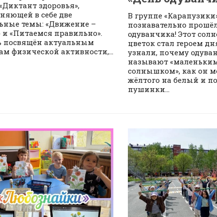
«Диктант здоровья»,
няющей в себе две
В группе «Карапузики
ьные темы: «Движение –
познавательно прошё
 и «Питаемся правильно».
одуванчика! Этот сол
ь посвящён актуальным
цветок стал героем дн
ам физической активности,...
узнали, почему одува
называют «маленьки
солнышком», как он м
жёлтого на белый и п
пушинки...