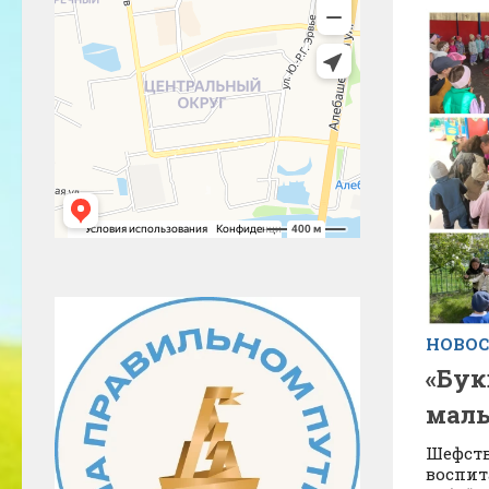
НОВО
«Бук
мал
Шефст
воспит