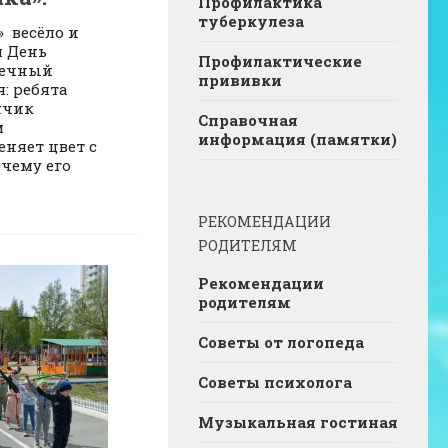
Профилактика
туберкулеза
» весёло и
л День
Профилактические
нечный
прививки
я: ребята
нчик
Справочная
м
информация (памятки)
еняет цвет с
очему его
РЕКОМЕНДАЦИИ
РОДИТЕЛЯМ
Рекомендации
родителям
Советы от логопеда
Советы психолога
Музыкальная гостиная