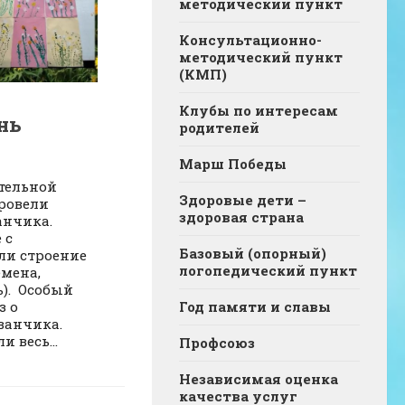
методический пункт
Консультационно-
методический пункт
(КМП)
Клубы по интересам
нь
родителей
Марш Победы
ительной
Здоровые дети –
ровели
здоровая страна
анчика.
 с
Базовый (опорный)
ли строение
логопедический пункт
емена,
ь). Особый
з о
Год памяти и славы
ванчика.
 весь...
Профсоюз
Независимая оценка
качества услуг