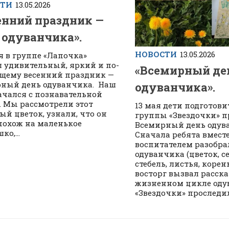
СТИ
13.05.2026
енний праздник —
 одуванчика».
НОВОСТИ
13.05.2026
я в группе «Лапочка»
 удивительный, яркий и по-
«Всемирный де
щему весенний праздник —
ный день одуванчика. Наш
одуванчика».
ачался с познавательной
. Мы рассмотрели этот
13 мая дети подготов
ый цветок, узнали, что он
группы «Звездочки» п
похож на маленькое
Всемирный день одув
о,...
Сначала ребята вместе
воспитателем разобра
одуванчика (цветок, с
стебель, листья, корен
восторг вызвал расска
жизненном цикле оду
«Звездочки» проследили