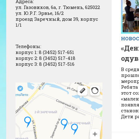
Адреса:
ул. Газовиков, 6а, г. Тюмень, 625022
ул. Ю.Р.Г. Эрвье, 16/2
проезд Заречный, дом 39, корпус
1/1
НОВО
Телефоны:
«Ден
корпус 1: 8 (3452) 517-651
одув
корпус 2: 8 (3452) 517-418
корпус 3: 8 (3452) 517-516
В сред
прошло
меропр
Ребята
этот с
«мален
появля
станов
Дети р