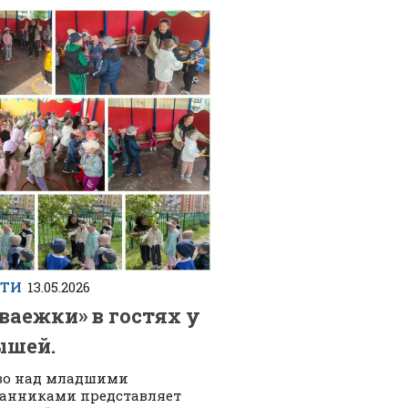
СТИ
13.05.2026
ваежки» в гостях у
ышей.
во над младшими
анниками представляет