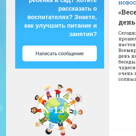
ребёнка в сад? Хотите
НОВО
рассказать о
«Вес
воспитателях? Знаете,
день
как улучшить питание и
Сегодн
занятия?
прошел
настоя
Всемир
Написать сообщение
день н
беседы
чудесн
очень 
солнышк