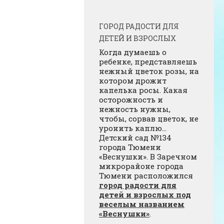
ГОРОД РАДОСТИ ДЛЯ
ДЕТЕЙ И ВЗРОСЛЫХ
Когда думаешь о
ребенке, представляешь
нежный цветок розы, на
котором дрожит
капелька росы. Какая
осторожность и
нежность нужны,
чтобы, сорвав цветок, не
уронить каплю…
Детский сад №134
города Тюмени
«Веснушки». В Заречном
микрорайоне города
Тюмени расположился
город радости для
детей и взрослых под
веселым названием
«Веснушки»
.