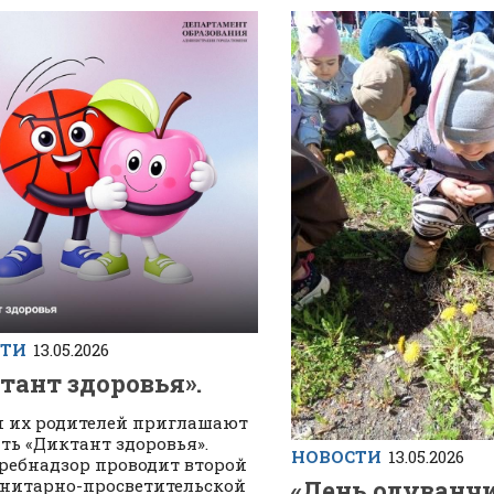
СТИ
13.05.2026
тант здоровья».
и их родителей приглашают
ть «Диктант здоровья».
НОВОСТИ
13.05.2026
ребнадзор проводит второй
анитарно-просветительской
«День одуванчи