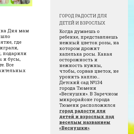
ГОРОД РАДОСТИ ДЛЯ
ДЕТЕЙ И ВЗРОСЛЫХ
ика Дня мам
Когда думаешь о
ошло
ребенке, представляешь
тие, где
нежный цветок розы, на
 играли,
котором дрожит
, подарили
капелька росы. Какая
 и бусы,
осторожность и
е. Все
нежность нужны,
жительных
чтобы, сорвав цветок, не
уронить каплю…
Детский сад №134
города Тюмени
«Веснушки». В Заречном
микрорайоне города
Тюмени расположился
город радости для
детей и взрослых под
веселым названием
«Веснушки»
.