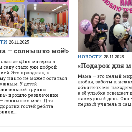
СТИ
28.11.2025
а — солнышко моё!»
НОВОСТИ
28.11.2025
ование «Дня матери» в
«Подарок для м
м саду стало уже доброй
ией. Это праздник, к
Мама — это целый ми
му никто не может остаться
любви, заботы и нежно
ушным. У детей
объятиях мы находим 
овительной группы
а её улыбка освещает
ка» прошло развлечение
пасмурный день. Она 
— солнышко моё». Для
первый учитель и сам
дорогих гостей ребята
вили...