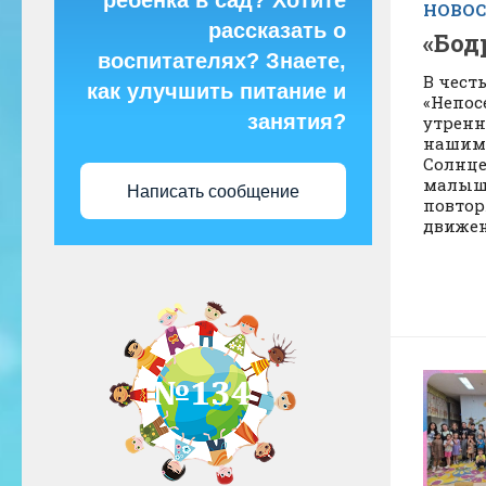
ребёнка в сад? Хотите
НОВО
рассказать о
«Бод
воспитателях? Знаете,
В чест
как улучшить питание и
«Непос
занятия?
утренн
нашим
Солнце
малыши
Написать сообщение
повтор
движени