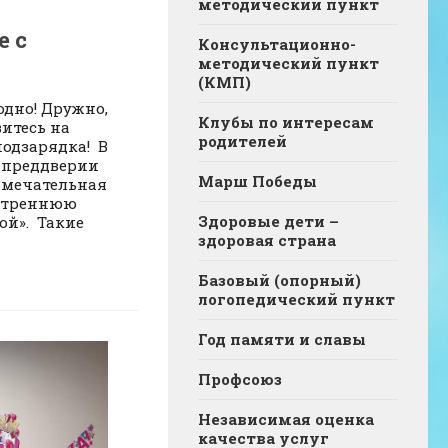
методический пункт
е с
Консультационно-
методический пункт
(КМП)
одно! Дружно,
Клубы по интересам
витесь на
родителей
подзарядка! В
в преддверии
Марш Победы
замечательная
утреннюю
Здоровые дети –
ой». Такие
здоровая страна
Базовый (опорный)
логопедический пункт
Год памяти и славы
Профсоюз
Независимая оценка
качества услуг