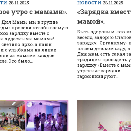
СТИ
28.11.2025
НОВОСТИ
28.11.2025
рое утро с мамами».
«Зарядка вмест
мамой».
ь Дня Мамы мы в группе
еды» провели незабываемую
Быть здоровым -это м
юю зарядку вместе с
весело, задорно Стано
и чудесными мамами!
зарядку. Организму- 
 светило ярко, а наши
нашем детском саду, 
 с улыбками на лицах
Дня мам, есть такая 
яли за мамами каждое
традиция проводить 
е. Это было...
зарядку «Вместе с мам
утренние зарядки
гармонизируют...