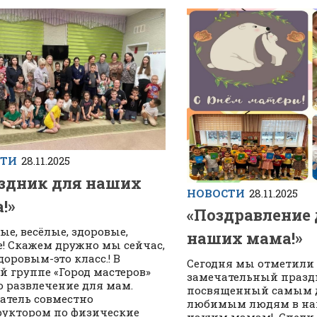
СТИ
28.11.2025
здник для наших
НОВОСТИ
28.11.2025
!»
«Поздравление 
ые, весёлые, здоровые,
наших мама!»
! Скажем дружно мы сейчас,
доровым-это класс.! В
Сегодня мы отметили 
й группе «Город мастеров»
замечательный празд
 развлечение для мам.
посвященный самым 
атель совместно
любимым людям в на
руктором по физические
нашим мамам! Спели