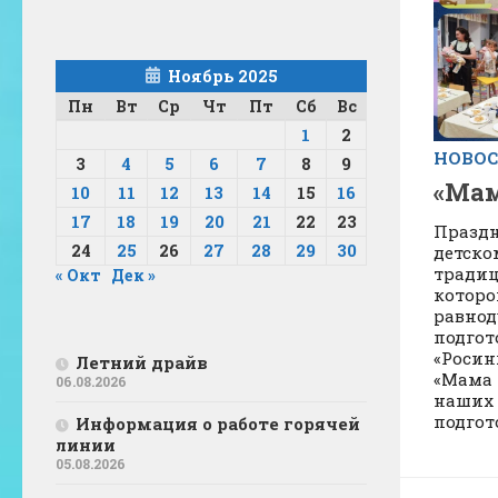
Ноябрь 2025
Пн
Вт
Ср
Чт
Пт
Сб
Вс
1
2
НОВО
3
4
5
6
7
8
9
«Мам
10
11
12
13
14
15
16
17
18
19
20
21
22
23
Праздн
24
25
26
27
28
29
30
детско
традиц
« Окт
Дек »
которо
равнод
подгот
«Росин
Летний драйв
«Мама 
06.08.2026
наших 
подгото
Информация о работе горячей
линии
05.08.2026