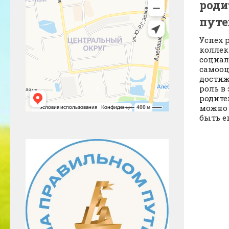
роди
путе
Успех 
коллек
социал
самооц
достиж
роль в
родите
можно 
быть ег