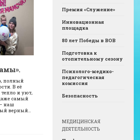
Премия «Служение»
Инновационная
площадка
80 лет Победы в ВОВ
Подготовка к
отопительному сезону
амы».
Психолого-медико-
педагогическая
р, полный
комиссия
сти. В её
тепло и уют,
Безопасность
 даже самый
— наш
ый верный...
МЕДИЦИНСКАЯ
ДЕЯТЕЛЬНОСТЬ