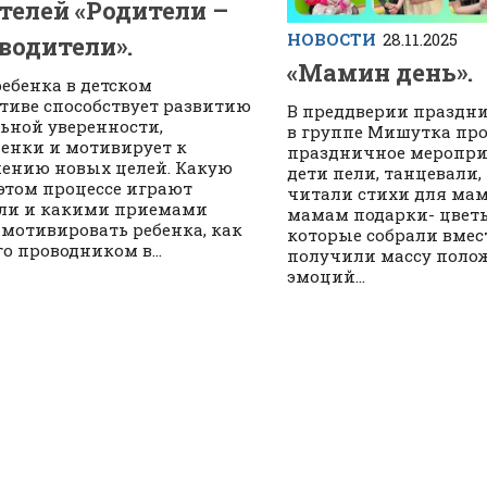
телей «Родители –
НОВОСТИ
28.11.2025
водители».
«Мамин день».
ребенка в детском
тиве способствует развитию
В преддверии праздн
ьной уверенности,
в группе Мишутка пр
енки и мотивирует к
праздничное мероприя
ению новых целей. Какую
дети пели, танцевали,
 этом процессе играют
читали стихи для мам
ли и какими приемами
мамам подарки- цветы
мотивировать ребенка, как
которые собрали вмест
о проводником в...
получили массу поло
эмоций...