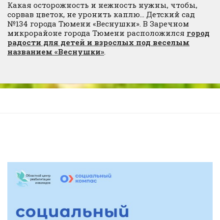
Какая осторожность и нежность нужны, чтобы,
сорвав цветок, не уронить каплю… Детский сад
№134 города Тюмени «Веснушки». В Заречном
микрорайоне города Тюмени расположился
город
радости для детей и взрослых под веселым
названием «Веснушки»
.