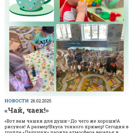
НОВОСТИ
26.02.2025
«Чай, чаек!»
«Вот вам чашки для души—До чего же хороши!А
рисунок! А размер!Вкуса тонкого пример! Сегодня в
группе «Ладушки» царила атмосфера веселья и