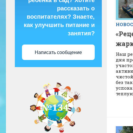
ребёнка в сад? Хотите
рассказать о
воспитателях? Знаете,
НОВО
как улучшить питание и
«Рец
занятия?
жарк
Написать сообщение
Наш ре
дня пр
участо
активн
чистой
без так
успокаи
теплую 