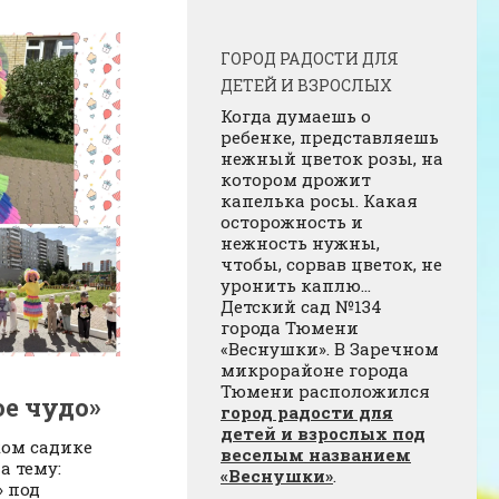
ГОРОД РАДОСТИ ДЛЯ
ДЕТЕЙ И ВЗРОСЛЫХ
Когда думаешь о
ребенке, представляешь
нежный цветок розы, на
котором дрожит
капелька росы. Какая
осторожность и
нежность нужны,
чтобы, сорвав цветок, не
уронить каплю…
Детский сад №134
города Тюмени
«Веснушки». В Заречном
микрорайоне города
Тюмени расположился
е чудо»
город радости для
детей и взрослых под
ком садике
веселым названием
а тему:
«Веснушки»
.
» под