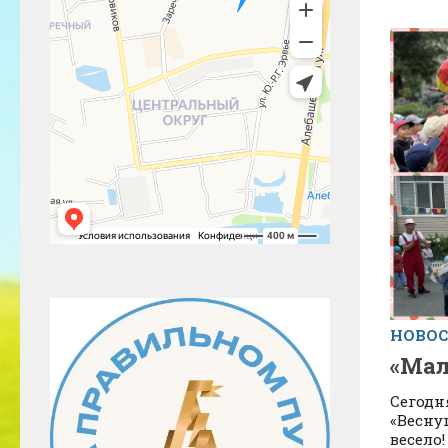
НОВО
«Мал
Сегодн
«Весну
весело