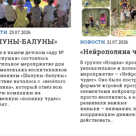
СТИ
23.07.2026
ЛУНЫ-БАЛУНЫ»
НОВОСТИ
21.07.2026
«Нейрополяна 
я в нашем детском саду №
еснушки» состоялось
В группе «Ягодка» пр
тельное мероприятие для
увлекательное и поле
маленьких воспитанников
мероприятие — «Нейр
званием «Шалуны-балуны».
чудес». Оно было пост
твие началось с «весёлого
формате игровой про
зика», который отвёз всю
элементами нейроигр
ую компанию на
просто веселились, а 
венную «полянку чудес».
развивали важные
ят...
навыки — внимание, п
координацию движен
действовать...