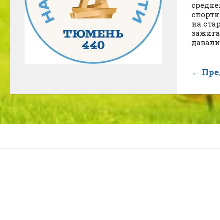
средне
спорт
на ста
зажиг
давали
← Пре