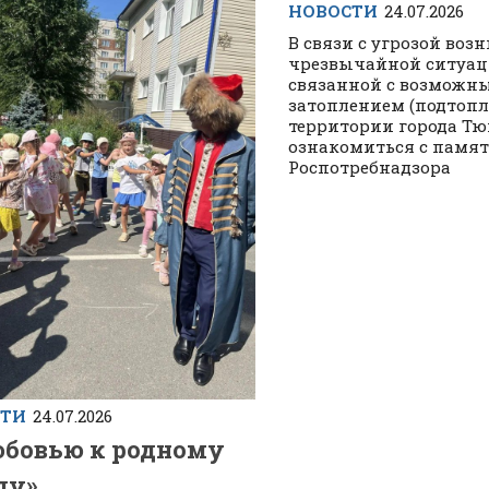
НОВОСТИ
24.07.2026
В связи с угрозой воз
чрезвычайной ситуац
связанной с возможн
затоплением (подтопл
территории города Т
ознакомиться с памя
Роспотребнадзора
СТИ
24.07.2026
юбовью к родному
ду».