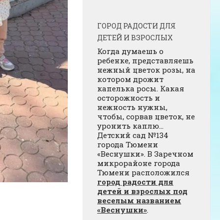
ГОРОД РАДОСТИ ДЛЯ
ДЕТЕЙ И ВЗРОСЛЫХ
Когда думаешь о
ребенке, представляешь
нежный цветок розы, на
котором дрожит
капелька росы. Какая
осторожность и
нежность нужны,
чтобы, сорвав цветок, не
уронить каплю…
Детский сад №134
города Тюмени
«Веснушки». В Заречном
микрорайоне города
Тюмени расположился
город радости для
детей и взрослых под
веселым названием
«Веснушки»
.