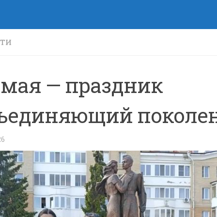
СТИ
9 мая — праздник
ъединяющий поколен
26