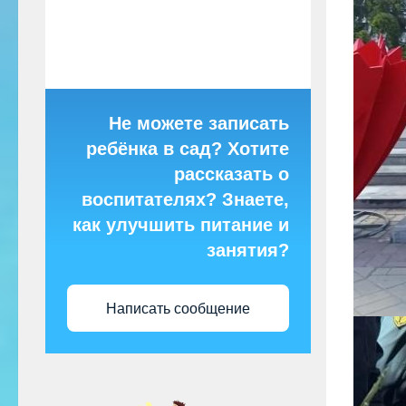
Не можете записать
ребёнка в сад? Хотите
рассказать о
воспитателях? Знаете,
как улучшить питание и
занятия?
Написать сообщение