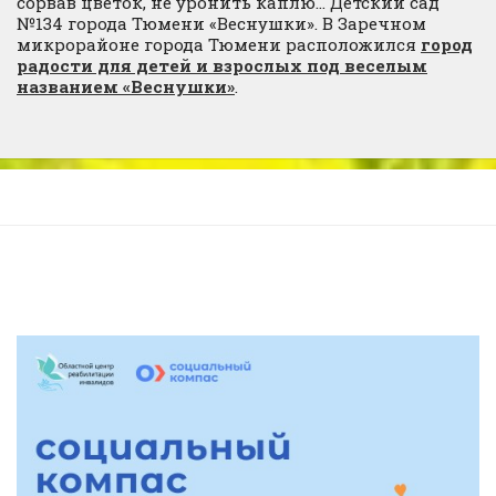
сорвав цветок, не уронить каплю… Детский сад
№134 города Тюмени «Веснушки». В Заречном
микрорайоне города Тюмени расположился
город
радости для детей и взрослых под веселым
названием «Веснушки»
.