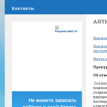
Контакты
АНТ
Решаем вместе
Национ
Национ
экстре
Наука 
Прокур
Об отв
Соглас
ложное
создаю
имущес
Не можете записать
послед
ответст