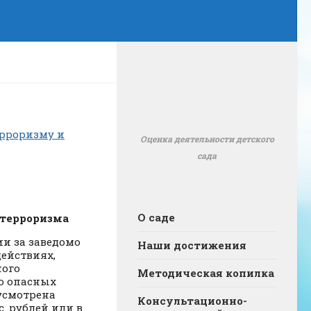
рроризму и
Оценка деятельности детского
сада
О саде
 терроризма
ии за заведомо
Наши достижения
действиях,
ного
Методическая копилка
о опасных
усмотрена
Консультационно-
с. рублей или в