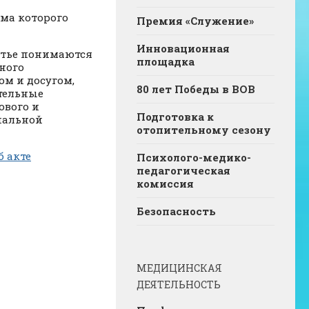
ма которого
Премия «Служение»
Инновационная
атье понимаются
площадка
ного
ом и досугом,
80 лет Победы в ВОВ
ительные
ового и
Подготовка к
иальной
отопительному сезону
б акте
Психолого-медико-
педагогическая
комиссия
Безопасность
МЕДИЦИНСКАЯ
ДЕЯТЕЛЬНОСТЬ