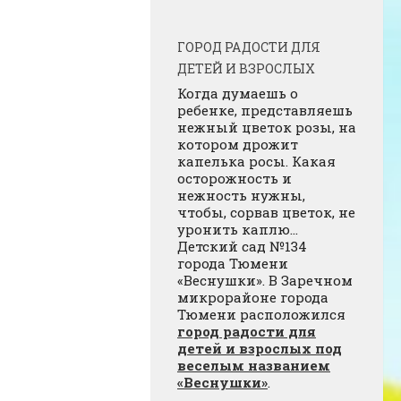
ГОРОД РАДОСТИ ДЛЯ
ДЕТЕЙ И ВЗРОСЛЫХ
Когда думаешь о
ребенке, представляешь
нежный цветок розы, на
котором дрожит
капелька росы. Какая
осторожность и
нежность нужны,
чтобы, сорвав цветок, не
уронить каплю…
Детский сад №134
города Тюмени
«Веснушки». В Заречном
микрорайоне города
Тюмени расположился
город радости для
детей и взрослых под
веселым названием
«Веснушки»
.