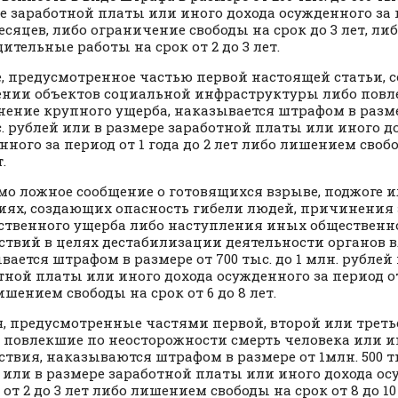
е заработной платы или иного дохода осужденного за п
месяцев, либо ограничение свободы на срок до 3 лет, ли
ительные работы на срок от 2 до 3 лет.
, предусмотренное частью первой настоящей статьи, 
нии объектов социальной инфраструктуры либо повл
ение крупного ущерба, наказывается штрафом в размер
с. рублей или в размере заработной платы или иного д
нного за период от 1 года до 2 лет либо лишением свобо
.
мо ложное сообщение о готовящихся взрыве, поджоге 
иях, создающих опасность гибели людей, причинения
твенного ущерба либо наступления иных общественн
ствий в целях дестабилизации деятельности органов в
вается штрафом в размере от 700 тыс. до 1 млн. рублей
тной платы или иного дохода осужденного за период от 
ишением свободы на срок от 6 до 8 лет.
, предусмотренные частями первой, второй или трет
, повлекшие по неосторожности смерть человека или 
ствия, наказываются штрафом в размере от 1млн. 500 ты
 или в размере заработной платы или иного дохода ос
от 2 до 3 лет либо лишением свободы на срок от 8 до 10 