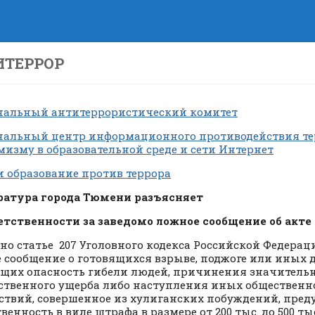
ИТЕРРОР
альный антитеррористический комитет
альный центр информационного противодействия те
мизму в образовательной среде и сети Интернет
и образование против террора
атура города Тюмени разъясняет
етственности за заведомо ложное сообщение об акте
но статье 207 Уголовного кодекса Российской Федерац
 сообщение о готовящихся взрыве, поджоге или иных 
щих опасность гибели людей, причинения значитель
твенного ущерба либо наступления иных общественн
ствий, совершенное из хулиганских побуждений, пред
венность в виде штрафа в размере от 200 тыс. до 500 ты