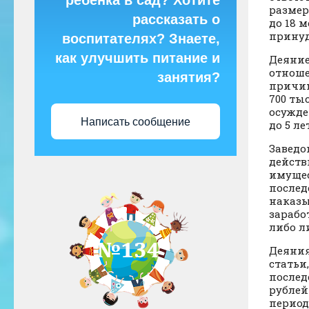
ребёнка в сад? Хотите
размер
рассказать о
до 18 
принуд
воспитателях? Знаете,
как улучшить питание и
Деяние
отноше
занятия?
причин
700 ты
осужде
Написать сообщение
до 5 лет
Заведо
действ
имущес
послед
наказы
зарабо
либо л
Деяния
статьи
послед
рублей
период 