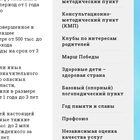
методический пункт
ериод от 1 года
бо
Консультационно-
методический пункт
(КМП)
совершенное в
екшее
Клубы по интересам
е от 500 тыс. до
родителей
охода
ды на срок от 3
Марш Победы
или иных
Здоровые дети –
 значительного
здоровая страна
о опасных
ласти,
Базовый (опорный)
 или в размере
логопедический пункт
1 года до 3 лет
Год памяти и славы
ьей настоящей
Профсоюз
иные тяжкие
с. до 2 млн.
Независимая оценка
ужденного за
качества услуг
лет.