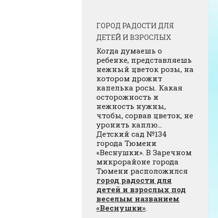
ГОРОД РАДОСТИ ДЛЯ
ДЕТЕЙ И ВЗРОСЛЫХ
Когда думаешь о
ребенке, представляешь
нежный цветок розы, на
котором дрожит
капелька росы. Какая
осторожность и
нежность нужны,
чтобы, сорвав цветок, не
уронить каплю…
Детский сад №134
города Тюмени
«Веснушки». В Заречном
микрорайоне города
Тюмени расположился
город радости для
детей и взрослых под
веселым названием
«Веснушки»
.