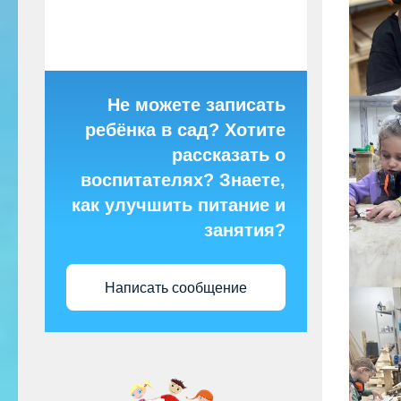
Не можете записать
ребёнка в сад? Хотите
рассказать о
воспитателях? Знаете,
как улучшить питание и
занятия?
Написать сообщение