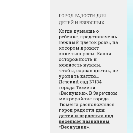
ГОРОД РАДОСТИ ДЛЯ
ДЕТЕЙ И ВЗРОСЛЫХ
Когда думаешь о
ребенке, представляешь
нежный цветок розы, на
котором дрожит
капелька росы. Какая
осторожность и
нежность нужны,
чтобы, сорвав цветок, не
уронить каплю…
Детский сад №134
города Тюмени
«Веснушки». В Заречном
микрорайоне города
Тюмени расположился
город радости для
детей и взрослых под
веселым названием
«Веснушки»
.