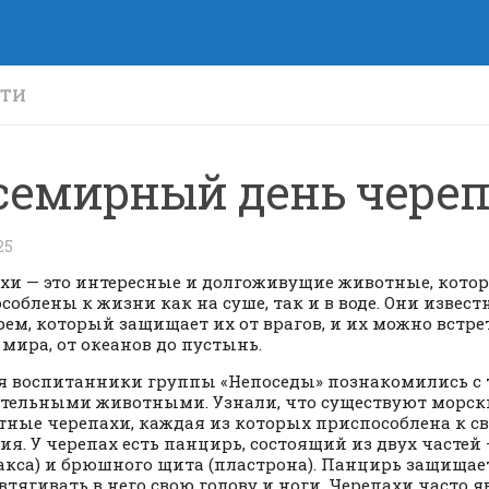
СТИ
семирный день череп
25
хи — это интересные и долгоживущие животные, кото
соблены к жизни как на суше, так и в воде. Они извес
ем, который защищает их от врагов, и их можно встре
 мира, от океанов до пустынь.
я воспитанники группы «Непоседы» познакомились с
тельными животными. Узнали, что существуют морски
тные черепахи, каждая из которых приспособлена к св
ия. У черепах есть панцирь, состоящий из двух частей
акса) и брюшного щита (пластрона). Панцирь защищает
втягивать в него свою голову и ноги. Черепахи часто 