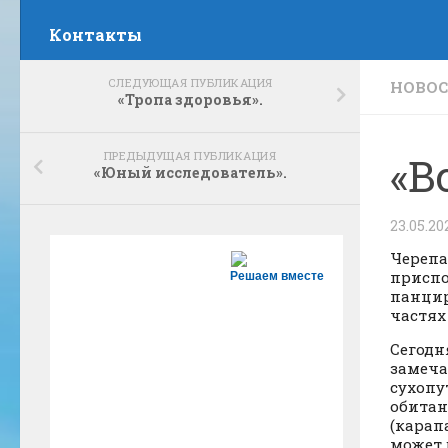
Контакты
СЛЕДУЮЩАЯ ПУБЛИКАЦИЯ
НОВО
«Тропа здоровья».
ПРЕДЫДУЩАЯ ПУБЛИКАЦИЯ
«В
«Юный исследователь».
23.05.20
Черепа
приспо
Решаем вместе
панцир
частях
Сегодн
замеча
сухопу
обитан
(карап
может 