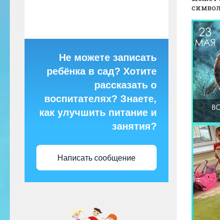
символ
Не можете записать
ребёнка в сад? Хотите
рассказать о
воспитателях? Знаете,
как улучшить питание и
занятия?
Написать сообщение