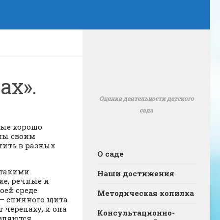
ах».
Оценка деятельности детского
сада
рые хорошо
тны своим
тить в разных
О саде
 такими
Наши достижения
е, речные и
оей среде
Методическая копилка
 — спинного щита
 черепаху, и она
Консультационно-
являются