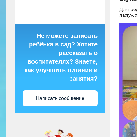
Для ро
льду»,
Не можете записать
ребёнка в сад? Хотите
рассказать о
воспитателях? Знаете,
как улучшить питание и
занятия?
Написать сообщение