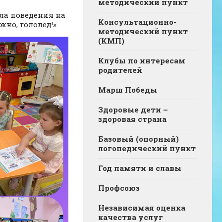
методический пункт
ла поведения на
Консультационно-
но, гололед!»
методический пункт
(КМП)
Клубы по интересам
родителей
Марш Победы
Здоровые дети –
здоровая страна
Базовый (опорный)
логопедический пункт
Год памяти и славы
Профсоюз
Независимая оценка
качества услуг