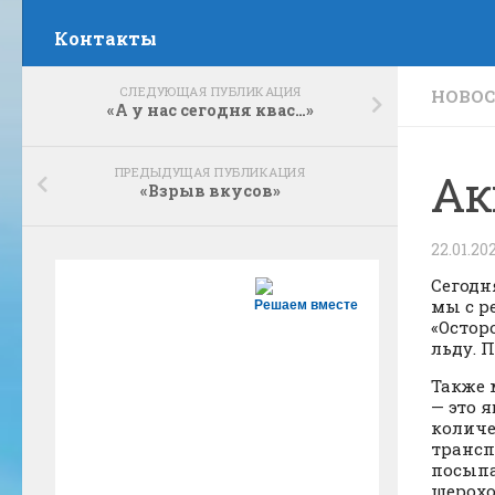
Контакты
СЛЕДУЮЩАЯ ПУБЛИКАЦИЯ
НОВО
«А у нас сегодня квас…»
ПРЕДЫДУЩАЯ ПУБЛИКАЦИЯ
Ак
«Взрыв вкусов»
22.01.20
Сегодн
мы с р
Решаем вместе
«Остор
льду. 
Также 
— это 
количе
трансп
посыпа
шерохо