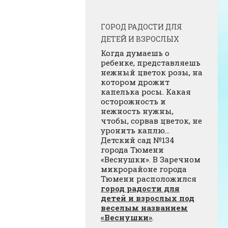
ГОРОД РАДОСТИ ДЛЯ
ДЕТЕЙ И ВЗРОСЛЫХ
Когда думаешь о
ребенке, представляешь
нежный цветок розы, на
котором дрожит
капелька росы. Какая
осторожность и
нежность нужны,
чтобы, сорвав цветок, не
уронить каплю…
Детский сад №134
города Тюмени
«Веснушки». В Заречном
микрорайоне города
Тюмени расположился
город радости для
детей и взрослых под
веселым названием
«Веснушки»
.