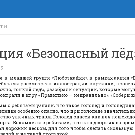
СТИ
ция «Безопасный лёд
25
я в младшей группе «Любознайки», в рамках акции «
ебятами рассмотрели иллюстрации, картинки, провели
ожно, тонкий лёд!», разобрали ситуации, которые могу
Поиграли в игру «Правильно — неправильно», «Собери 
мы с ребятами узнали, что такое гололед и гололедица
явление особенно опасно, что при гололеде значительн
ство уличных травм. Гололед опасен как для пешеходов
орта. Вспомнили с ребятами, что наш дворник во врем
л дорожки песком, для того чтобы сделать скользкую
ватой и не такой скользкой.