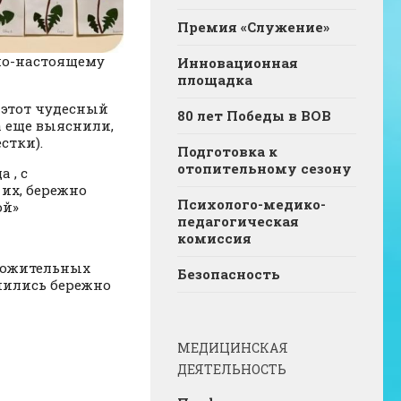
Премия «Служение»
по-настоящему
Инновационная
площадка
 этот чудесный
80 лет Победы в ВОВ
а еще выяснили,
естки).
Подготовка к
отопительному сезону
 , с
их, бережно
Психолого-медико-
ой»
педагогическая
комиссия
ложительных
Безопасность
чились бережно
МЕДИЦИНСКАЯ
ДЕЯТЕЛЬНОСТЬ