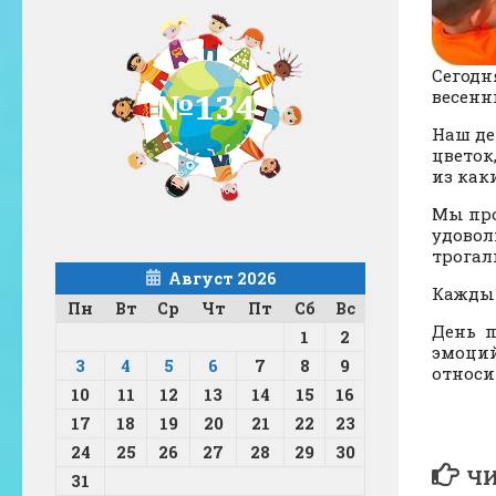
Сегодн
весенн
Наш де
цветок
из как
Мы про
удовол
трогал
Август 2026
Каждый
Пн
Вт
Ср
Чт
Пт
Сб
Вс
День п
1
2
эмоций
3
4
5
6
7
8
9
относи
10
11
12
13
14
15
16
17
18
19
20
21
22
23
24
25
26
27
28
29
30
ЧИ
31