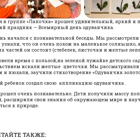
я в группе «Лапочка» прошел удивительный, яркий и 
ий праздник — Всемирный день одуванчика.
нь начался с познавательной беседы. Мы рассмотрели
, узнали, что он очень похож на маленькое солнышко, 
их частей он состоит (стебелек, листочки и желтые леп
вели время с пользой,на зеленой лужайке детского сада
ьствием искали желтые цветочки. Мы рассматривали 
и и нюхали, заучили стихотворение «Одуванчик золот
 ребенок создал свою аппликацию одуванчика .
рошел очень познавательно. Дети получили массу по
, расширили свои знания об окружающем мире и нау
ться к природе.
ТАЙТЕ ТАКЖЕ: