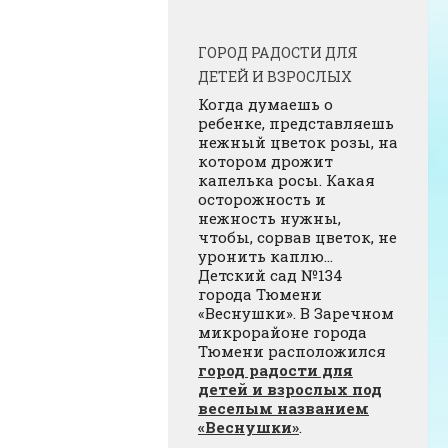
ГОРОД РАДОСТИ ДЛЯ
ДЕТЕЙ И ВЗРОСЛЫХ
Когда думаешь о
ребенке, представляешь
нежный цветок розы, на
котором дрожит
капелька росы. Какая
осторожность и
нежность нужны,
чтобы, сорвав цветок, не
уронить каплю…
Детский сад №134
города Тюмени
«Веснушки». В Заречном
микрорайоне города
Тюмени расположился
город радости для
детей и взрослых под
веселым названием
«Веснушки»
.