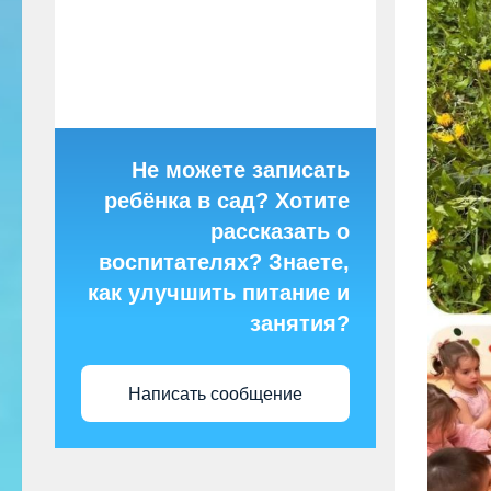
Не можете записать
ребёнка в сад? Хотите
рассказать о
воспитателях? Знаете,
как улучшить питание и
занятия?
Написать сообщение