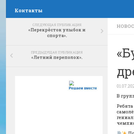
Контакты
СЛЕДУЮЩАЯ ПУБЛИКАЦИЯ
НОВО
«Перекрёсток улыбок и
спорта».
«Б
ПРЕДЫДУЩАЯ ПУБЛИКАЦИЯ
«Летний переполох».
др
01.07.20
Решаем вместе
В груп
Ребята
самолё
гениал
чемпио
По