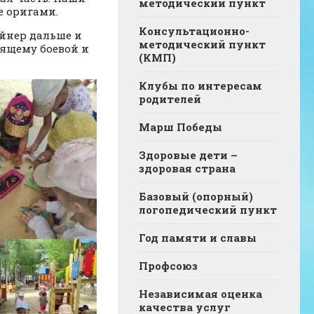
методический пункт
е оригами.
Консультационно-
айнер дальше и
методический пункт
оящему боевой и
(КМП)
Клубы по интересам
родителей
Марш Победы
Здоровые дети –
здоровая страна
Базовый (опорный)
логопедический пункт
Год памяти и славы
Профсоюз
Независимая оценка
качества услуг