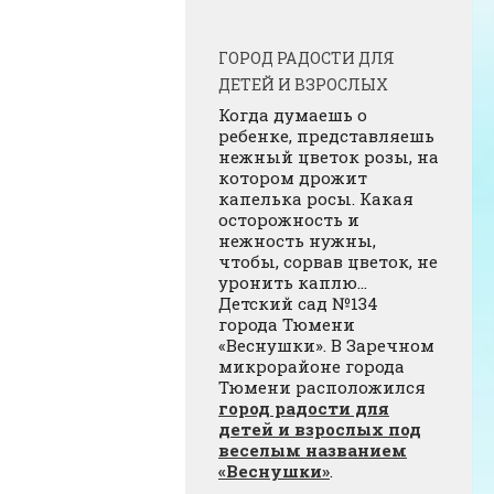
ГОРОД РАДОСТИ ДЛЯ
ДЕТЕЙ И ВЗРОСЛЫХ
Когда думаешь о
ребенке, представляешь
нежный цветок розы, на
котором дрожит
капелька росы. Какая
осторожность и
нежность нужны,
чтобы, сорвав цветок, не
уронить каплю…
Детский сад №134
города Тюмени
«Веснушки». В Заречном
микрорайоне города
Тюмени расположился
город радости для
детей и взрослых под
веселым названием
«Веснушки»
.