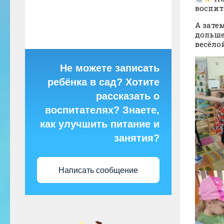
воспит
А зате
дольше
весёлой
Не можете записать
ребёнка в сад? Хотите
рассказать о
воспитателях? Знаете,
как улучшить питание и
занятия?
Написать сообщение