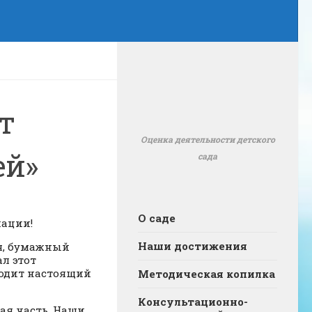
т
Оценка деятельности детского
ей»
сада
О саде
иации!
Наши достижения
ся, бумажный
ал этот
оходит настоящий
Методическая копилка
Консультационно-
ая часть. Наши