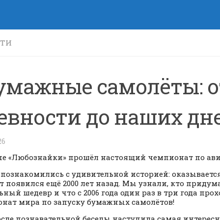
СТИ
умажные самолёты: о
евности до наших дн
26
пе «Любознайки» прошёл настоящий чемпионат по ав
 познакомились с удивительной историей: оказывает
т появился ещё 2000 лет назад. Мы узнали, кто придум
ьный шедевр и что с 2006 года один раз в три года пр
нат мира по запуску бумажных самолётов!
сле познавательной беседы наступила самая интересн