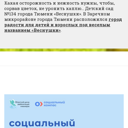
Какая осторожность и нежность нужны, чтобы,
сорвав цветок, не уронить каплю… Детский сад
№134 города Тюмени «Веснушки». В Заречном
микрорайоне города Тюмени расположился
город
радости для детей и взрослых под веселым
названием «Веснушки»
.