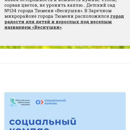
сорвав цветок, не уронить каплю… Детский сад
№134 города Тюмени «Веснушки». В Заречном
микрорайоне города Тюмени расположился
город
радости для детей и взрослых под веселым
названием «Веснушки»
.