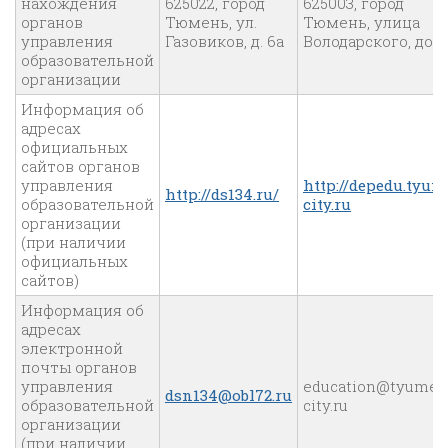
нахождения
625022, город
625003, город
органов
Тюмень, ул.
Тюмень, улица
управления
Газовиков, д. 6а
Володарского, дом 
образовательной
организации
Информация об
адресах
официальных
сайтов органов
управления
http://depedu.tyum
http://ds134.ru/
образовательной
city.ru
организации
(при наличии
официальных
сайтов)
Информация об
адресах
электронной
почты органов
управления
education@tyumen
dsn134@obl72.ru
образовательной
city.ru
организации
(при наличии