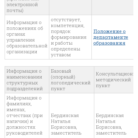
электронной
почты)
отсутствует,
Информация о
компетенция,
положениях об
порядок
Положение о
органах
формирования
департаменте
управления
и работы
образования
образовательной
определены
организации
уставом
Информация о
Базовый
Консультационно
наименовании
(опорный)
методический
структурных
логопедический
пункт
подразделений
пункт
Информация о
фамилиях,
именах,
отчествах (при
Бердинская
Бердинская
наличии) и
Наталья
Наталья
должностях
Борисовна,
Борисовна,
руководителей
заместитель
заместитель