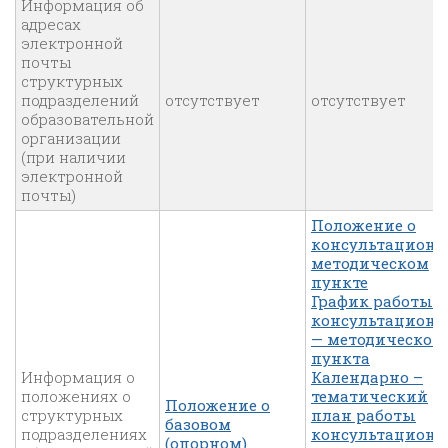
Информация об
адресах
электронной
почты
структурных
подразделений
отсутствует
отсутствует
образовательной
организации
(при наличии
электронной
почты)
Положение о
консультационн
методическом
пункте
График работы
консультационн
— методическог
пункта
Информация о
Календарно –
положениях о
тематический
Положение о
структурных
план работы
базовом
подразделениях
консультационн
(опорном)