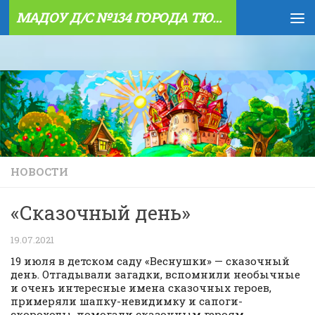
МАДОУ Д/С №134 ГОРОДА ТЮМЕНИ
Skip to content
НОВОСТИ
«Сказочный день»
19.07.2021
19 июля в детском саду «Веснушки» — сказочный
день. Отгадывали загадки, вспомнили необычные
и очень интересные имена сказочных героев,
примеряли шапку-невидимку и сапоги-
скороходы, помогали сказочным героям