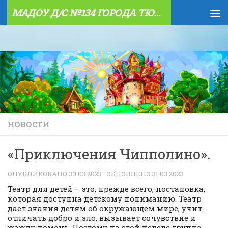
МАДОУ Д/С №134 ГОРОДА ТЮМЕНИ
Skip to content
НОВОСТИ
«Приключения Чипполино».
ОПУБЛИКОВАНО
30.03.2023
· ОБНОВЛЕНО
31.03.2023
Театр для детей – это, прежде всего, постановка,
которая доступна детскому пониманию. Театр
дает знания детям об окружающем мире, учит
отличать добро и зло, вызывает сочувствие и
жажду помочь. Поэтому на этой неделе группа