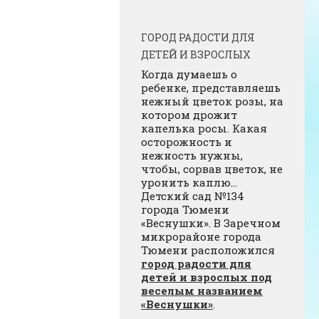
ГОРОД РАДОСТИ ДЛЯ
ДЕТЕЙ И ВЗРОСЛЫХ
Когда думаешь о
ребенке, представляешь
нежный цветок розы, на
котором дрожит
капелька росы. Какая
осторожность и
нежность нужны,
чтобы, сорвав цветок, не
уронить каплю…
Детский сад №134
города Тюмени
«Веснушки». В Заречном
микрорайоне города
Тюмени расположился
город радости для
детей и взрослых под
веселым названием
«Веснушки»
.