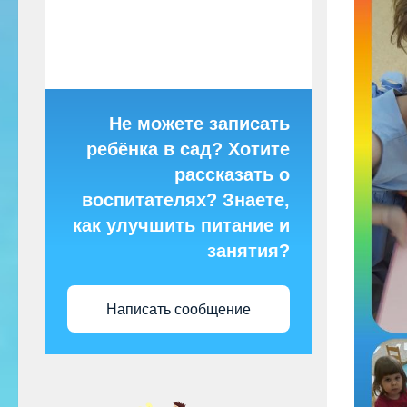
Не можете записать
ребёнка в сад? Хотите
рассказать о
воспитателях? Знаете,
как улучшить питание и
занятия?
Написать сообщение