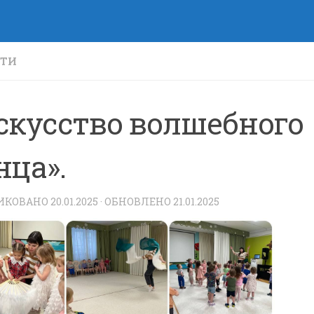
СТИ
скусство волшебного
нца».
ИКОВАНО
20.01.2025
· ОБНОВЛЕНО
21.01.2025