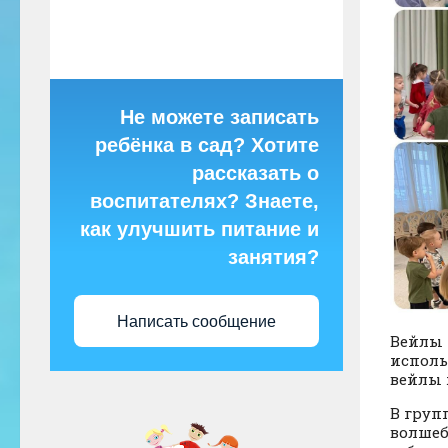
Не можете записать
ребёнка в сад? Хотите
рассказать о
воспитателях? Знаете,
как улучшить питание и
занятия?
Написать сообщение
Вейлы 
исполь
вейлы 
В груп
волшеб