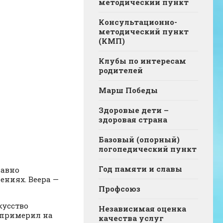
методический пункт
Консультационно-
методический пункт
(КМП)
Клубы по интересам
родителей
Марш Победы
Здоровые дети –
здоровая страна
Базовый (опорный)
логопедический пункт
Год памяти и славы
давно
ениях. Веера —
Профсоюз
кусство
Независимая оценка
 примерил на
качества услуг