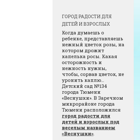
ГОРОД РАДОСТИ ДЛЯ
ДЕТЕЙ И ВЗРОСЛЫХ
Когда думаешь о
ребенке, представляешь
нежный цветок розы, на
котором дрожит
капелька росы. Какая
осторожность и
нежность нужны,
чтобы, сорвав цветок, не
уронить каплю…
Детский сад №134
города Тюмени
«Веснушки». В Заречном
микрорайоне города
Тюмени расположился
город радости для
детей и взрослых под
веселым названием
«Веснушки»
.