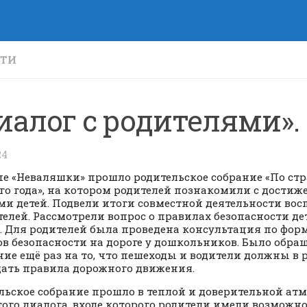
СТИ
иалог с родителями».
24
пе «Неваляшки» прошло родительское собрание «По ст
го года», на котором родителей познакомили с дости
ми детей. Подвели итоги совместной деятельности восп
телей. Рассмотрели вопрос о правилах безопасности де
. Для родителей была проведена консультация по фо
в безопасности на дороге у дошкольников. Было обра
ие ещё раз на то, что пешеходы и водители должны в 
ать правила дорожного движения.
льское собрание прошло в теплой и доверительной атм
ого диалога, входе которого родители имели возможн