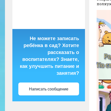
полну
Не можете записать
ребёнка в сад? Хотите
рассказать о
воспитателях? Знаете,
как улучшить питание и
занятия?
Написать сообщение