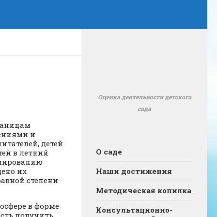
Оценка деятельности детского
сада
раницам
жениями и
итателей, детей
О саде
тей в летний
рмированию
щено их
Наши достижения
равной степени
Методическая копилка
осфере в форме
Консультационно-
ость получить