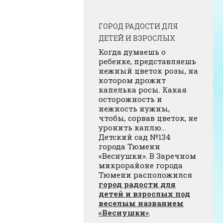
ГОРОД РАДОСТИ ДЛЯ
ДЕТЕЙ И ВЗРОСЛЫХ
Когда думаешь о
ребенке, представляешь
нежный цветок розы, на
котором дрожит
капелька росы. Какая
осторожность и
нежность нужны,
чтобы, сорвав цветок, не
уронить каплю…
Детский сад №134
города Тюмени
«Веснушки». В Заречном
микрорайоне города
Тюмени расположился
город радости для
детей и взрослых под
веселым названием
«Веснушки»
.