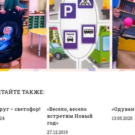
ТАЙТЕ ТАКЖЕ:
уг – светофор!
«Весело, весело
«Одуван
встретим Новый
024
13.05.2025
год»
27.12.2019