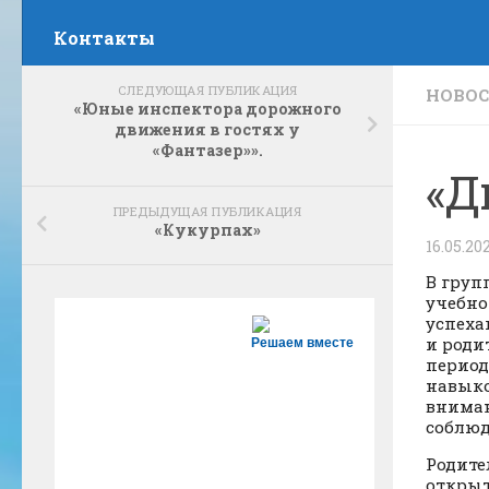
Контакты
СЛЕДУЮЩАЯ ПУБЛИКАЦИЯ
НОВО
«Юные инспектора дорожного
движения в гостях у
«Фантазер»».
«Д
ПРЕДЫДУЩАЯ ПУБЛИКАЦИЯ
«Кукурпах»
16.05.20
В груп
учебно
успеха
и роди
Решаем вместе
период
навыко
вниман
соблюд
Родите
открыт