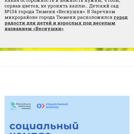
Какая осторожность и нежность нужны, чтобы,
сорвав цветок, не уронить каплю… Детский сад
№134 города Тюмени «Веснушки». В Заречном
микрорайоне города Тюмени расположился
город
радости для детей и взрослых под веселым
названием «Веснушки»
.