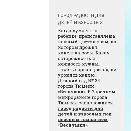
ГОРОД РАДОСТИ ДЛЯ
ДЕТЕЙ И ВЗРОСЛЫХ
Когда думаешь о
ребенке, представляешь
нежный цветок розы, на
котором дрожит
капелька росы. Какая
осторожность и
нежность нужны,
чтобы, сорвав цветок, не
уронить каплю…
Детский сад №134
города Тюмени
«Веснушки». В Заречном
микрорайоне города
Тюмени расположился
город радости для
детей и взрослых под
веселым названием
«Веснушки»
.