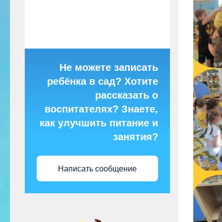
Не можете записать
ребёнка в сад? Хотите
рассказать о
воспитателях? Знаете,
как улучшить питание и
занятия?
Написать сообщение