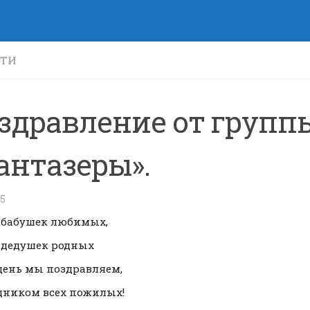
СТИ
здравление от групп
антазеры».
25
 бабушек любимых,
 дедушек родных
 день мы поздравляем,
дником всех пожилых!