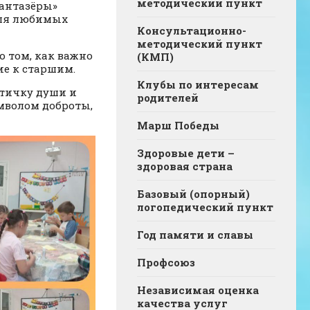
методический пункт
Фантазёры»
для любимых
Консультационно-
методический пункт
о том, как важно
(КМП)
ие к старшим.
Клубы по интересам
стичку души и
родителей
имволом доброты,
Марш Победы
Здоровые дети –
здоровая страна
Базовый (опорный)
логопедический пункт
Год памяти и славы
Профсоюз
Независимая оценка
качества услуг