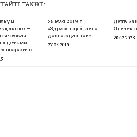
ТАЙТЕ ТАКЖЕ:
тикум
25 мая 2019 г.
День За
екционно —
«Здравствуй, лето
Отечест
огическая
долгожданное»
20.02.2025
а с детьми
27.05.2019
о возраста».
25