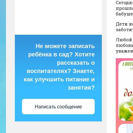
Сегодн
прошла
бабуше
Дети н
заботи
Любой 
любовь
Не можете записать
уважен
ребёнка в сад? Хотите
рассказать о
воспитателях? Знаете,
как улучшить питание и
занятия?
Написать сообщение