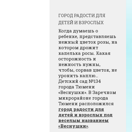
ГОРОД РАДОСТИ ДЛЯ
ДЕТЕЙ И ВЗРОСЛЫХ
Когда думаешь о
ребенке, представляешь
нежный цветок розы, на
котором дрожит
капелька росы. Какая
осторожность и
нежность нужны,
чтобы, сорвав цветок, не
уронить каплю…
Детский сад №134
города Тюмени
«Веснушки». В Заречном
микрорайоне города
Тюмени расположился
город радости для
детей и взрослых под
веселым названием
«Веснушки»
.