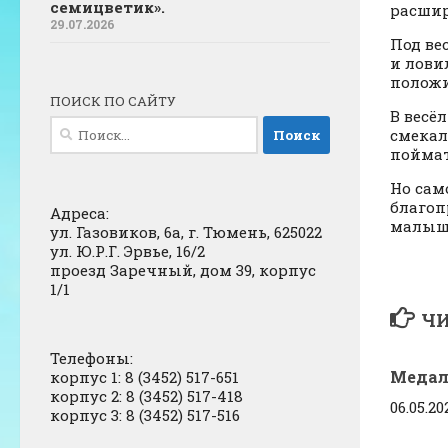
семицветик».
расшир
29.07.2026
Под ве
и лови
положи
ПОИСК ПО САЙТУ
В весё
Найти:
смекал
пойма
Но сам
благоп
Адреса:
малыш
ул. Газовиков, 6а, г. Тюмень, 625022
ул. Ю.Р.Г. Эрвье, 16/2
проезд Заречный, дом 39, корпус
1/1
ЧИ
Телефоны:
Медал
корпус 1: 8 (3452) 517-651
корпус 2: 8 (3452) 517-418
06.05.20
корпус 3: 8 (3452) 517-516