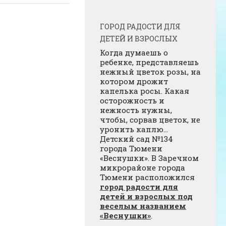
ГОРОД РАДОСТИ ДЛЯ
ДЕТЕЙ И ВЗРОСЛЫХ
Когда думаешь о
ребенке, представляешь
нежный цветок розы, на
котором дрожит
капелька росы. Какая
осторожность и
нежность нужны,
чтобы, сорвав цветок, не
уронить каплю…
Детский сад №134
города Тюмени
«Веснушки». В Заречном
микрорайоне города
Тюмени расположился
город радости для
детей и взрослых под
веселым названием
«Веснушки»
.