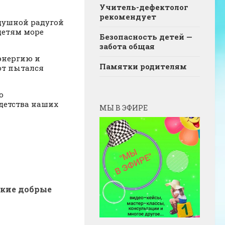
Учитель-дефектолог
рекомендует
здушной радугой
детям море
Безопасность детей —
забота общая
энергию и
Памятки родителям
от пытался
о
 детства наших
МЫ В ЭФИРЕ
кие добрые