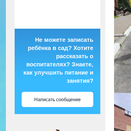
Не можете записать
ребёнка в сад? Хотите
рассказать о
воспитателях? Знаете,
как улучшить питание и
занятия?
Написать сообщение