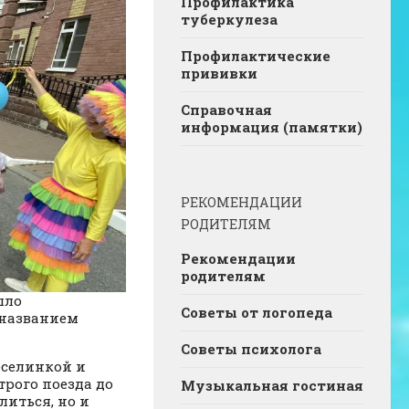
Профилактика
туберкулеза
Профилактические
прививки
Справочная
информация (памятки)
РЕКОМЕНДАЦИИ
РОДИТЕЛЯМ
Рекомендации
родителям
шло
Советы от логопеда
 названием
Советы психолога
еселинкой и
рого поезда до
Музыкальная гостиная
литься, но и