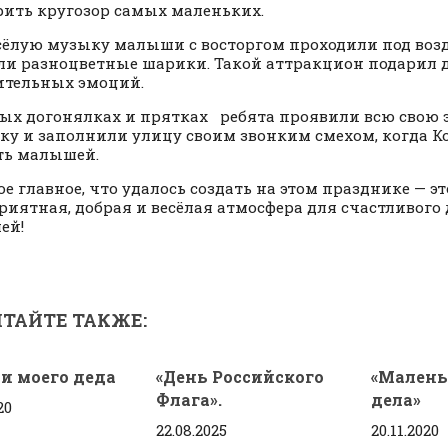
ить кругозор самых маленьких.
сёлую музыку малыши с восторгом проходили под во
ли разноцветные шарики. Такой аттракцион подарил 
тельных эмоций.
лых догонялках и прятках ребята проявили всю свою 
ку и заполнили улицу своим звонким смехом, когда К
ть малышей.
ое главное, что удалось создать на этом празднике — эт
риятная, добрая и весёлая атмосфера для счастливого
ей!
ТАЙТЕ ТАКЖЕ:
и моего деда
«День Российского
«Малень
Флага».
дела»
20
22.08.2025
20.11.2020