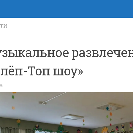
СТИ
зыкальное развлече
лёп-Топ шоу»
26