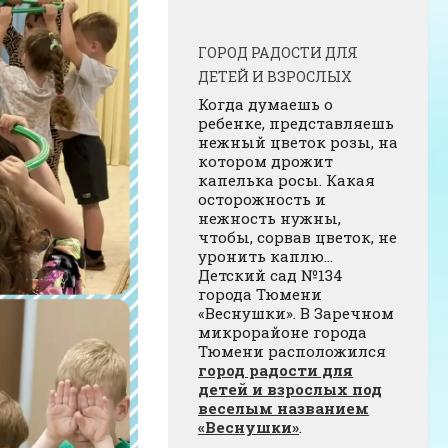
ГОРОД РАДОСТИ ДЛЯ
ДЕТЕЙ И ВЗРОСЛЫХ
Когда думаешь о
ребенке, представляешь
нежный цветок розы, на
котором дрожит
капелька росы. Какая
осторожность и
нежность нужны,
чтобы, сорвав цветок, не
уронить каплю…
Детский сад №134
города Тюмени
«Веснушки». В Заречном
микрорайоне города
Тюмени расположился
город радости для
детей и взрослых под
веселым названием
«Веснушки»
.