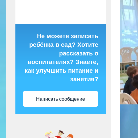
Не можете записать
ребёнка в сад? Хотите
рассказать о
воспитателях? Знаете,
как улучшить питание и
занятия?
Написать сообщение