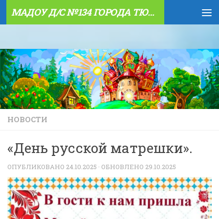
МАДОУ Д/С №134 ГОРОДА ТЮМЕНИ
Skip to content
НОВОСТИ
«День русской матрешки».
ОПУБЛИКОВАНО
24.10.2025
· ОБНОВЛЕНО
29.10.2025