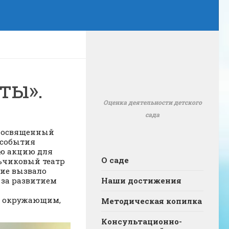
ты».
Оценка деятельности детского
сада
 посвященный
 события
ую акцию для
О саде
ьчиковый театр
ние вызвало
 за развитием
Наши достижения
ть окружающим,
Методическая копилка
Консультационно-