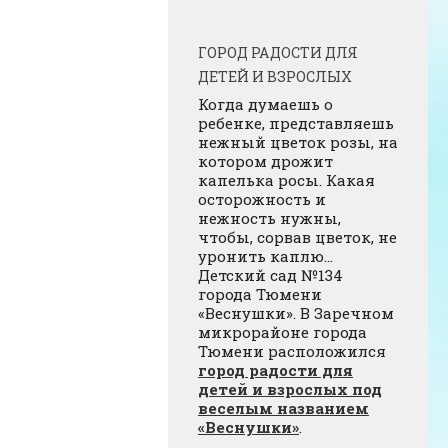
ГОРОД РАДОСТИ ДЛЯ
ДЕТЕЙ И ВЗРОСЛЫХ
Когда думаешь о
ребенке, представляешь
нежный цветок розы, на
котором дрожит
капелька росы. Какая
осторожность и
нежность нужны,
чтобы, сорвав цветок, не
уронить каплю…
Детский сад №134
города Тюмени
«Веснушки». В Заречном
микрорайоне города
Тюмени расположился
город радости для
детей и взрослых под
веселым названием
«Веснушки»
.