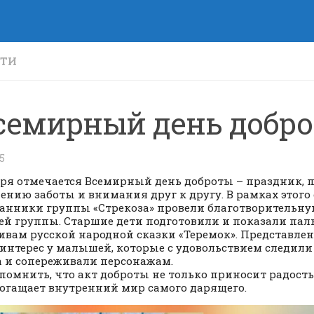
СТИ
семирный день добро
25
бря отмечается Всемирный день доброты – праздник,
ению заботы и внимания друг к другу. В рамках этого
анники группы «Стрекоза» провели благотворительн
й группы. Старшие дети подготовили и показали пал
ивам русской народной сказки «Теремок». Представле
интерес у малышей, которые с удовольствием следили
 и сопереживали персонажам.
помнить, что акт доброты не только приносит радос
богащает внутренний мир самого дарящего.