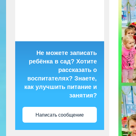
Не можете записать
ребёнка в сад? Хотите
рассказать о
воспитателях? Знаете,
как улучшить питание и
занятия?
Написать сообщение